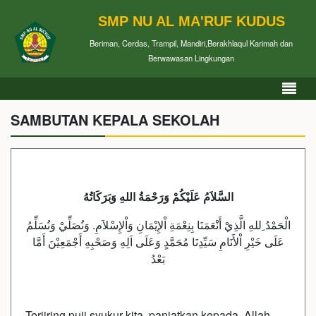
SMP NU AL MA'RUF KUDUS
Beriman, Cerdas, Trampil, Mandiri,Berakhlaqul Karimah dan
Berwawasan Lingkungan
SAMBUTAN KEPALA SEKOLAH
السَّلاَمُ عَلَيْكُمْ وَرَحْمَةُ اللهِ وَبَرَكَاتُهُ
الْحَمْدُ ِللهِ الَّذِيْ أَنْعَمَنَا بِنِعْمَةِ اْلإِيْمَانِ وَاْلإِسْلاَمِ. وَنُصَلِّيْ وَنُسَلِّمُ
عَلَى خَيْرِ اْلأَنَامِ سَيِّدِنَا مُحَمَّدٍ وَعَلَى اَلِهِ وَصَحْبِهِ أَجْمَعِيْنَ أَمَّا
بَعْدُ
Teriiring puji syukur kita panjatkan kepada Allah