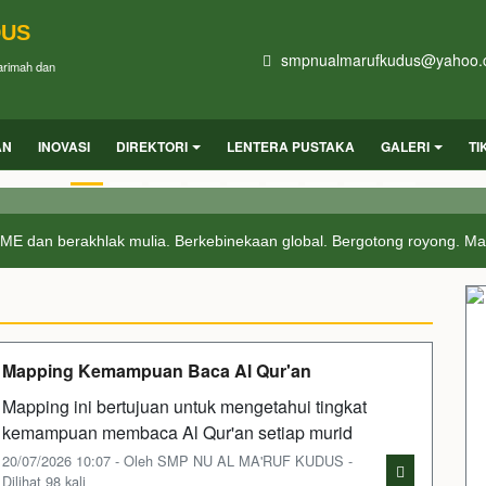
DUS
smpnualmarufkudus@yahoo.
Karimah dan
AN
INOVASI
DIREKTORI
LENTERA PUSTAKA
GALERI
TI
SMP NU AL MA'RUF KUDUS
 dan berakhlak mulia. Berkebinekaan global. Bergotong royong. Mandir
Mapping Kemampuan Baca Al Qur'an
Mapping ini bertujuan untuk mengetahui tingkat
kemampuan membaca Al Qur'an setiap murid
20/07/2026 10:07 - Oleh SMP NU AL MA'RUF KUDUS -
Dilihat 98 kali