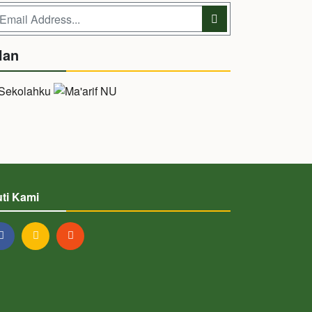
lan
uti Kami