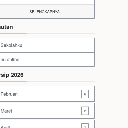
SELENGKAPNYA
autan
Sekolahku
nu online
rsip 2026
Februari
6
Maret
2
April
7