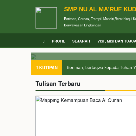
SMP NU AL MA'RUF KU
Beriman, Cerdas, Trampil, Mandiri,Berakhlaqul 
Berwawasan Lingkungan
PROFIL
SEJARAH
VISI , MISI DAN TUJU
KUTIPAN
Beriman, bertaqwa kepada Tuhan YME
Tulisan Terbaru