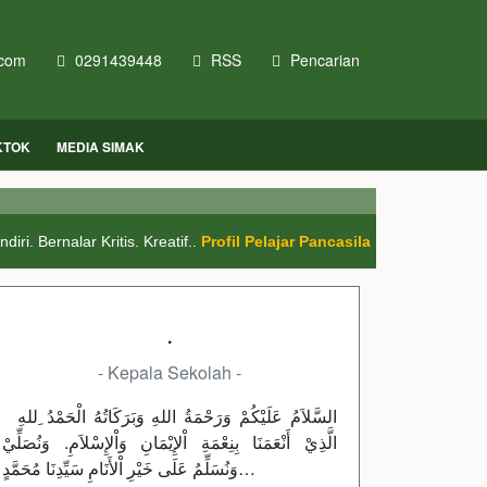
com
0291439448
RSS
Pencarian
KTOK
MEDIA SIMAK
i. Bernalar Kritis. Kreatif..
Profil Pelajar Pancasila
.
- Kepala Sekolah -
السَّلاَمُ عَلَيْكُمْ وَرَحْمَةُ اللهِ وَبَرَكَاتُهُ الْحَمْدُ ِللهِ
الَّذِيْ أَنْعَمَنَا بِنِعْمَةِ اْلإِيْمَانِ وَاْلإِسْلاَمِ. وَنُصَلِّيْ
وَنُسَلِّمُ عَلَى خَيْرِ اْلأَنَامِ سَيِّدِنَا مُحَمَّدٍ…