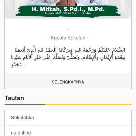
.
- Kepala Sekolah -
السَّلاَمُ عَلَيْكُمْ وَرَحْمَةُ اللهِ وَبَرَكَاتُهُ الْحَمْدُ ِللهِ الَّذِيْ أَنْعَمَنَا
بِنِعْمَةِ اْلإِيْمَانِ وَاْلإِسْلاَمِ. وَنُصَلِّيْ وَنُسَلِّمُ عَلَى خَيْرِ اْلأَنَامِ سَيِّدِنَا
مُحَمَّدٍ…
SELENGKAPNYA
Tautan
Sekolahku
nu online