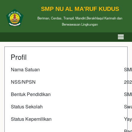
SMP NU AL MA'RUF KUDUS
Beriman, Cerdas, Trampil, Mandiri,Berakhlaqul Karimah dan
Berwawasan Lingkungan
Profil
Nama Satuan
SM
NSS/NPSN
202
Bentuk Pendidikan
SM
Status Sekolah
Swa
Status Kepemilikan
Yay
Bad