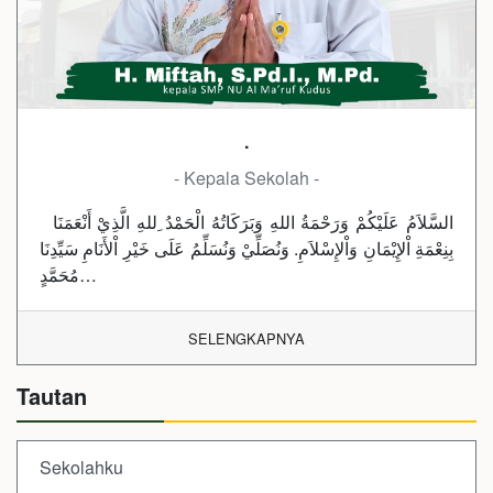
.
- Kepala Sekolah -
السَّلاَمُ عَلَيْكُمْ وَرَحْمَةُ اللهِ وَبَرَكَاتُهُ الْحَمْدُ ِللهِ الَّذِيْ أَنْعَمَنَا
بِنِعْمَةِ اْلإِيْمَانِ وَاْلإِسْلاَمِ. وَنُصَلِّيْ وَنُسَلِّمُ عَلَى خَيْرِ اْلأَنَامِ سَيِّدِنَا
مُحَمَّدٍ…
SELENGKAPNYA
Tautan
Sekolahku