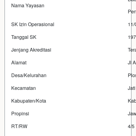
Nama Yayasan
Pen
SK Izin Operasional
11/
Tanggal SK
197
Jenjang Akreditasi
Ter
Alamat
Jl 
Desa/Kelurahan
Plo
Kecamatan
Jati
Kabupaten/Kota
Kab
Propinsi
Jaw
RT/RW
4/5