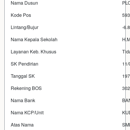
Nama Dusun
PL
Kode Pos
593
Lintang/Bujur
-6.
Nama Kepala Sekolah
H.M
Layanan Keb. Khusus
Tid
SK Pendirian
11/
Tanggal SK
197
Rekening BOS
302
Nama Bank
BA
Nama KCP/Unit
KU
Atas Nama
SM