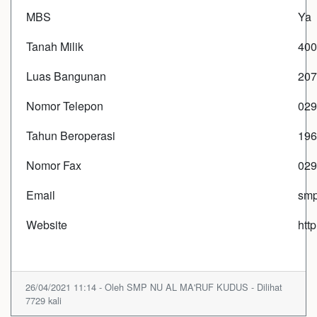
MBS
Ya
Tanah Milik
40
Luas Bangunan
207
Nomor Telepon
029
Tahun Beroperasi
196
Nomor Fax
029
Email
smp
Website
htt
26/04/2021 11:14 - Oleh SMP NU AL MA'RUF KUDUS - Dilihat
7729 kali