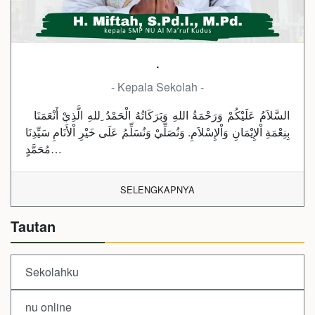
.
- Kepala Sekolah -
السَّلاَمُ عَلَيْكُمْ وَرَحْمَةُ اللهِ وَبَرَكَاتُهُ الْحَمْدُ ِللهِ الَّذِيْ أَنْعَمَنَا
بِنِعْمَةِ اْلإِيْمَانِ وَاْلإِسْلاَمِ. وَنُصَلِّيْ وَنُسَلِّمُ عَلَى خَيْرِ اْلأَنَامِ سَيِّدِنَا
مُحَمَّدٍ…
SELENGKAPNYA
Tautan
Sekolahku
nu online