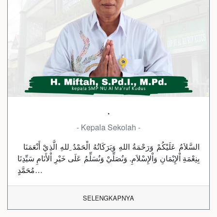
.
- Kepala Sekolah -
السَّلاَمُ عَلَيْكُمْ وَرَحْمَةُ اللهِ وَبَرَكَاتُهُ الْحَمْدُ ِللهِ الَّذِيْ أَنْعَمَنَا
بِنِعْمَةِ اْلإِيْمَانِ وَاْلإِسْلاَمِ. وَنُصَلِّيْ وَنُسَلِّمُ عَلَى خَيْرِ اْلأَنَامِ سَيِّدِنَا
مُحَمَّدٍ…
SELENGKAPNYA