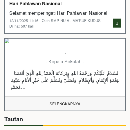
Hari Pahlawan Nasional
Selamat memperingati Hari Pahlawan Nasional
12/11/2025 11:16 - Oleh SMP NU AL MA'RUF KUDUS -
Dilihat 507 kali
.
- Kepala Sekolah -
السَّلاَمُ عَلَيْكُمْ وَرَحْمَةُ اللهِ وَبَرَكَاتُهُ الْحَمْدُ ِللهِ الَّذِيْ أَنْعَمَنَا
بِنِعْمَةِ اْلإِيْمَانِ وَاْلإِسْلاَمِ. وَنُصَلِّيْ وَنُسَلِّمُ عَلَى خَيْرِ اْلأَنَامِ سَيِّدِنَا
مُحَمَّدٍ…
SELENGKAPNYA
Tautan