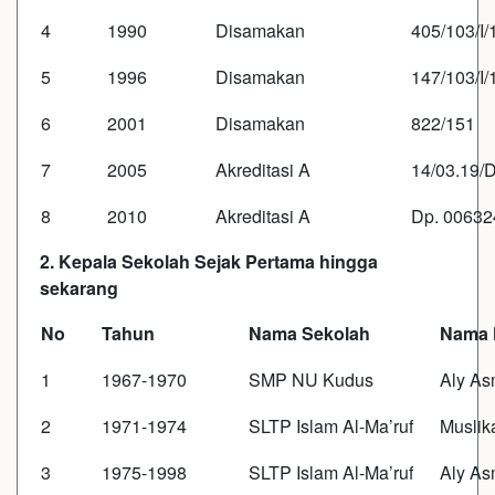
4
1990
Disamakan
405/103/I/
5
1996
Disamakan
147/103/I/
6
2001
Disamakan
822/151
7
2005
Akreditasi A
14/03.19/
8
2010
Akreditasi A
Dp. 00632
2. Kepala Sekolah Sejak Pertama hingga
sekarang
No
Tahun
Nama Sekolah
Nama 
1
1967-1970
SMP NU Kudus
Aly As
2
1971-1974
SLTP Islam Al-Ma’ruf
Muslik
3
1975-1998
SLTP Islam Al-Ma’ruf
Aly As