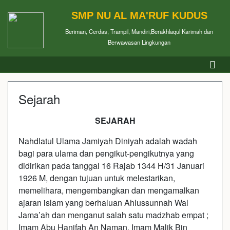
SMP NU AL MA'RUF KUDUS
Beriman, Cerdas, Trampil, Mandiri,Berakhlaqul Karimah dan
Berwawasan Lingkungan
Sejarah
SEJARAH
Nahdlatul Ulama Jamiyah Diniyah adalah wadah
bagi para ulama dan pengikut-pengikutnya yang
didirikan pada tanggal 16 Rajab 1344 H/31 Januari
1926 M, dengan tujuan untuk melestarikan,
memelihara, mengembangkan dan mengamalkan
ajaran islam yang berhaluan Ahlussunnah Wal
Jama’ah dan menganut salah satu madzhab empat ;
Imam Abu Hanifah An Naman, Imam Malik Bin