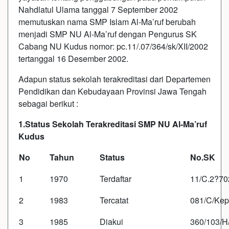
Nahdlatul Ulama tanggal 7 September 2002
memutuskan nama SMP Islam Al-Ma’ruf berubah
menjadi SMP NU Al-Ma’ruf dengan Pengurus SK
Cabang NU Kudus nomor: pc.11/.07/364/sk/XII/2002
tertanggal 16 Desember 2002.
Adapun status sekolah terakreditasi dari Departemen
Pendidikan dan Kebudayaan Provinsi Jawa Tengah
sebagai berikut :
1.Status Sekolah Terakreditasi SMP NU Al-Ma’ruf
Kudus
No
Tahun
Status
No.SK
1
1970
Terdaftar
11/C.2?70
2
1983
Tercatat
081/C/Kep/
3
1985
Diakui
360/103/H