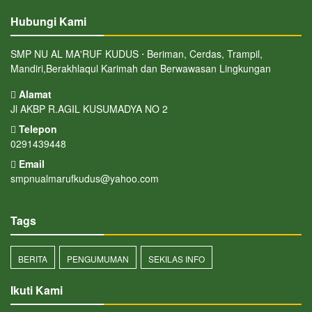
Hubungi Kami
SMP NU AL MA'RUF KUDUS ⋅ Beriman, Cerdas, Trampil,
Mandiri,Berakhlaqul Karimah dan Berwawasan Lingkungan
Alamat
Jl AKBP R.AGIL KUSUMADYA NO 2
Telepon
0291439448
Email
smpnualmarufkudus@yahoo.com
Tags
BERITA
PENGUMUMAN
SEKILAS INFO
Ikuti Kami