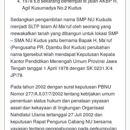
1978 s.d sekarang bertempat di jalan AKBP R.
Agil Kusumadya No.2 Kudus
Sedangkan pengambilan nama SMP NU Kududs
menjadi SLTP Islam Al-Ma’ruf oleh seorang yang
mewakafkan tanah yang dibangun untuk lokasi SMP
– SMA NU Kudus yaitu bernama Bapak H. Ma’ruf
(Pengusaha PR. Djambu Bol Kudus) perubahan
nama tgersebut telah mendapat Keputusan Kepala
Kantor Pendidikan Menengah Umum Provinsi Jawa
Tengah tanggal 1 April 1978 dengan SK 0231.X/4
JP/78.
Pada tahun 2002 dengan surat keputusan PBNU
Nomor 277/A.II.07/7/2002 tentang kebijakan umum
penentuan status hukum dan penataan yayasan
asset dan kekayaan di lingkungan Organisasi
Nahdlatul Ulama tertanggal 27 Juli 2002 dan
keputusan Rapat Pengurus Cabang NU bersama
yayasan tentang penggabungan pada perkumpulan