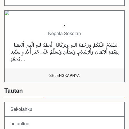
.
- Kepala Sekolah -
السَّلاَمُ عَلَيْكُمْ وَرَحْمَةُ اللهِ وَبَرَكَاتُهُ الْحَمْدُ ِللهِ الَّذِيْ أَنْعَمَنَا
بِنِعْمَةِ اْلإِيْمَانِ وَاْلإِسْلاَمِ. وَنُصَلِّيْ وَنُسَلِّمُ عَلَى خَيْرِ اْلأَنَامِ سَيِّدِنَا
مُحَمَّدٍ…
SELENGKAPNYA
Tautan
Sekolahku
nu online