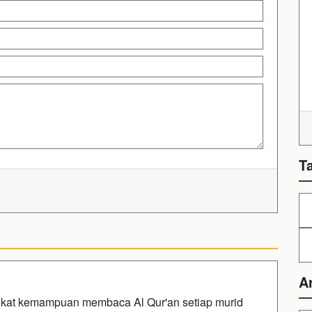
T
A
ngkat kemampuan membaca Al Qur'an setiap murid