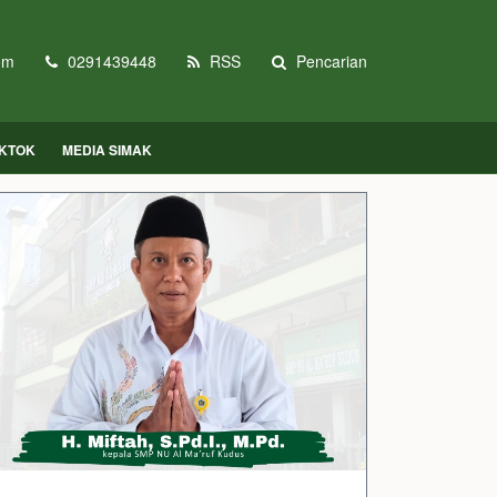
om
0291439448
RSS
Pencarian
IKTOK
MEDIA SIMAK