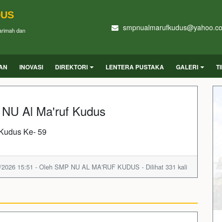
DUS
smpnualmarufkudus@yahoo.c
Karimah dan
UAN
INOVASI
DIREKTORI
LENTERA PUSTAKA
GALERI
T
 NU Al Ma'ruf Kudus
Kudus Ke- 59
/2026 15:51 - Oleh SMP NU AL MA'RUF KUDUS - Dilihat 331 kali