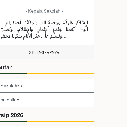
.
- Kepala Sekolah -
السَّلاَمُ عَلَيْكُمْ وَرَحْمَةُ اللهِ وَبَرَكَاتُهُ الْحَمْدُ ِللهِ
الَّذِيْ أَنْعَمَنَا بِنِعْمَةِ اْلإِيْمَانِ وَاْلإِسْلاَمِ. وَنُصَلِّيْ
وَنُسَلِّمُ عَلَى خَيْرِ اْلأَنَامِ سَيِّدِنَا مُحَمَّدٍ…
SELENGKAPNYA
autan
Sekolahku
nu online
rsip 2026