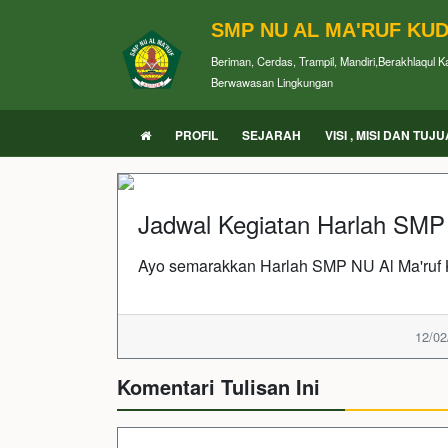
SMP NU AL MA'RUF KU
Beriman, Cerdas, Trampil, Mandiri,Berakhlaqul 
Berwawasan Lingkungan
PROFIL
SEJARAH
VISI , MISI DAN TUJ
Jadwal Kegiatan Harlah SMP
Ayo semarakkan Harlah SMP NU Al Ma'ruf 
12/02
Komentari Tulisan Ini