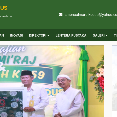
DUS
smpnualmarufkudus@yahoo.c
Karimah dan
UAN
INOVASI
DIREKTORI
LENTERA PUSTAKA
GALERI
T