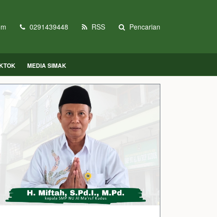
om
0291439448
RSS
Pencarian
IKTOK
MEDIA SIMAK