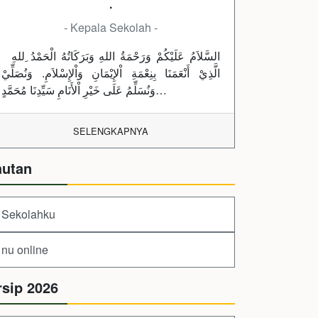
.
- Kepala Sekolah -
السَّلاَمُ عَلَيْكُمْ وَرَحْمَةُ اللهِ وَبَرَكَاتُهُ الْحَمْدُ ِللهِ
الَّذِيْ أَنْعَمَنَا بِنِعْمَةِ اْلإِيْمَانِ وَاْلإِسْلاَمِ. وَنُصَلِّيْ
وَنُسَلِّمُ عَلَى خَيْرِ اْلأَنَامِ سَيِّدِنَا مُحَمَّدٍ…
SELENGKAPNYA
autan
Sekolahku
nu online
rsip 2026