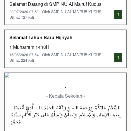
Selamat Datang di SMP NU Al Ma'ruf Kudus
20/07/2026 07:53 - Oleh SMP NU AL MA'RUF KUDUS -
Dilihat 127 kali
Selamat Tahun Baru Hijriyah
1 Muharram 1448H
16/06/2026 07:54 - Oleh SMP NU AL MA'RUF KUDUS -
Dilihat 224 kali
.
- Kepala Sekolah -
السَّلاَمُ عَلَيْكُمْ وَرَحْمَةُ اللهِ وَبَرَكَاتُهُ الْحَمْدُ ِللهِ الَّذِيْ أَنْعَمَنَا
بِنِعْمَةِ اْلإِيْمَانِ وَاْلإِسْلاَمِ. وَنُصَلِّيْ وَنُسَلِّمُ عَلَى خَيْرِ اْلأَنَامِ سَيِّدِنَا
مُحَمَّدٍ…