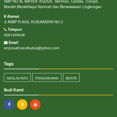
SMP NU AL MA'RUF KUDUS ⋅ Beriman, Cerdas, Trampil,
Mandiri,Berakhlaqul Karimah dan Berwawasan Lingkungan
Alamat
Jl AKBP R.AGIL KUSUMADYA NO 2
Telepon
0291439448
Email
smpnualmarufkudus@yahoo.com
Tags
SEKILAS INFO
PENGUMUMAN
BERITA
Ikuti Kami