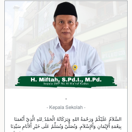
.
- Kepala Sekolah -
السَّلاَمُ عَلَيْكُمْ وَرَحْمَةُ اللهِ وَبَرَكَاتُهُ الْحَمْدُ ِللهِ الَّذِيْ أَنْعَمَنَا
بِنِعْمَةِ اْلإِيْمَانِ وَاْلإِسْلاَمِ. وَنُصَلِّيْ وَنُسَلِّمُ عَلَى خَيْرِ اْلأَنَامِ سَيِّدِنَا