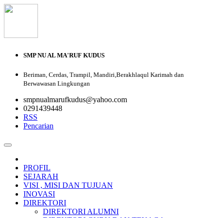
SMP NU AL MA'RUF KUDUS
Beriman, Cerdas, Trampil, Mandiri,Berakhlaqul Karimah dan
Berwawasan Lingkungan
smpnualmarufkudus@yahoo.com
0291439448
RSS
Pencarian
PROFIL
SEJARAH
VISI , MISI DAN TUJUAN
INOVASI
DIREKTORI
DIREKTORI ALUMNI