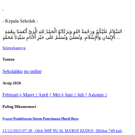
.
- Kepala Sekolah -
السَّلاَمُ عَلَيْكُمْ وَرَحْمَةُ اللهِ وَبَرَكَاتُهُ الْحَمْدُ ِللهِ الَّذِيْ أَنْعَمَنَا بِنِعْمَةِ
اْلإِيْمَانِ وَاْلإِسْلاَمِ. وَنُصَلِّيْ وَنُسَلِّمُ عَلَى خَيْرِ اْلأَنَامِ سَيِّدِنَا مُحَمَّدٍ…
Selengkapnya
Tautan
Sekolahku
nu online
Arsip 2026
Februari
Maret
April
Mei
Juni
Juli
Agustus
6
2
7
8
2
7
2
Paling Dikomentari
Syarat Pendaftaran Sistem Penerimaan Murid Baru
21/12/2025 07:38 - Oleh SMP NU AL MA'RUF KUDUS - Dilihat 748 kali