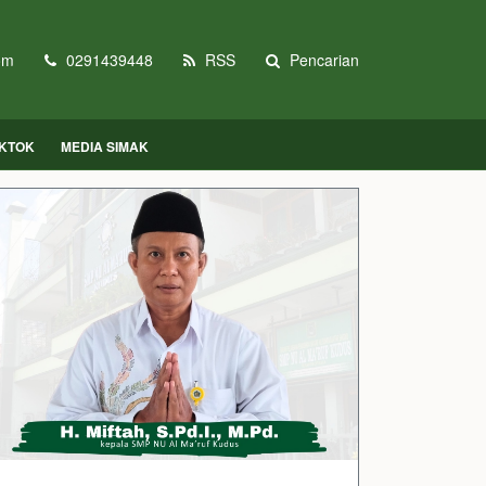
om
0291439448
RSS
Pencarian
IKTOK
MEDIA SIMAK