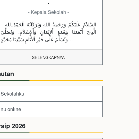
.
- Kepala Sekolah -
السَّلاَمُ عَلَيْكُمْ وَرَحْمَةُ اللهِ وَبَرَكَاتُهُ الْحَمْدُ ِللهِ
الَّذِيْ أَنْعَمَنَا بِنِعْمَةِ اْلإِيْمَانِ وَاْلإِسْلاَمِ. وَنُصَلِّيْ
وَنُسَلِّمُ عَلَى خَيْرِ اْلأَنَامِ سَيِّدِنَا مُحَمَّدٍ…
SELENGKAPNYA
autan
Sekolahku
nu online
rsip 2026