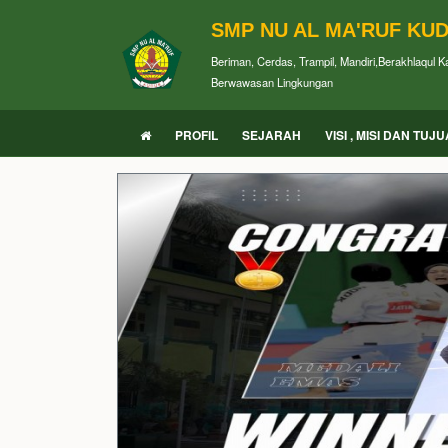
SMP NU AL MA'RUF KU
Beriman, Cerdas, Trampil, Mandiri,Berakhlaqul 
Berwawasan Lingkungan
PROFIL
SEJARAH
VISI , MISI DAN TUJ