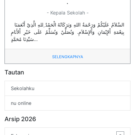
.
- Kepala Sekolah -
السَّلاَمُ عَلَيْكُمْ وَرَحْمَةُ اللهِ وَبَرَكَاتُهُ الْحَمْدُ ِللهِ الَّذِيْ أَنْعَمَنَا
بِنِعْمَةِ اْلإِيْمَانِ وَاْلإِسْلاَمِ. وَنُصَلِّيْ وَنُسَلِّمُ عَلَى خَيْرِ اْلأَنَامِ
سَيِّدِنَا مُحَمَّدٍ…
SELENGKAPNYA
Tautan
Sekolahku
nu online
Arsip 2026