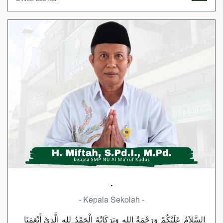
.
- Kepala Sekolah -
السَّلاَمُ عَلَيْكُمْ وَرَحْمَةُ اللهِ وَبَرَكَاتُهُ الْحَمْدُ ِللهِ الَّذِيْ أَنْعَمَنَا