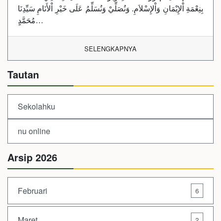
بِنِعْمَةِ اْلإِيْمَانِ وَاْلإِسْلاَمِ. وَنُصَلِّيْ وَنُسَلِّمُ عَلَى خَيْرِ اْلأَنَامِ سَيِّدِنَا
مُحَمَّدٍ…
SELENGKAPNYA
Tautan
Sekolahku
nu online
Arsip 2026
Februari
6
Maret
2