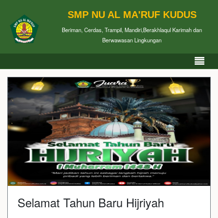
SMP NU AL MA'RUF KUDUS
Beriman, Cerdas, Trampil, Mandiri,Berakhlaqul Karimah dan
Berwawasan Lingkungan
Selamat Tahun Baru Hijriyah