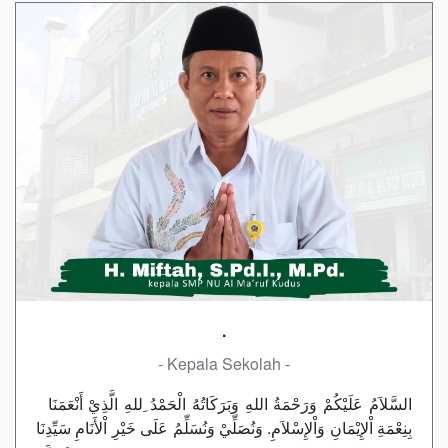
.
- Kepala Sekolah -
السَّلاَمُ عَلَيْكُمْ وَرَحْمَةُ اللهِ وَبَرَكَاتُهُ الْحَمْدُ ِللهِ الَّذِيْ أَنْعَمَنَا
بِنِعْمَةِ اْلإِيْمَانِ وَاْلإِسْلاَمِ. وَنُصَلِّيْ وَنُسَلِّمُ عَلَى خَيْرِ اْلأَنَامِ سَيِّدِنَا